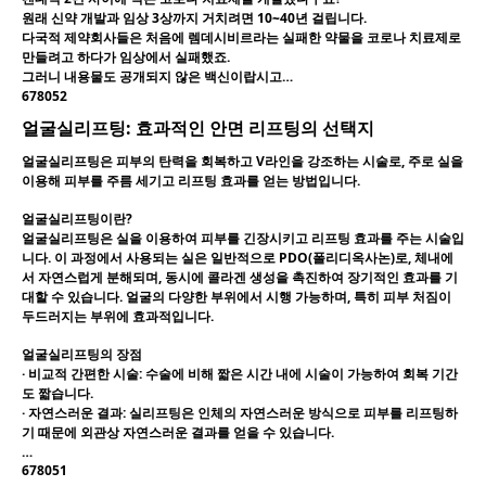
원래 신약 개발과 임상 3상까지 거치려면 10~40년 걸립니다.
다국적 제약회사들은 처음에 렘데시비르라는 실패한 약물을 코로나 치료제로
만들려고 하다가 임상에서 실패했죠.
그러니 내용물도 공개되지 않은 백신이랍시고…
678052
얼굴실리프팅: 효과적인 안면 리프팅의 선택지
얼굴실리프팅은 피부의 탄력을 회복하고 V라인을 강조하는 시술로, 주로 실을
이용해 피부를 주름 세기고 리프팅 효과를 얻는 방법입니다.
얼굴실리프팅이란?
얼굴실리프팅은 실을 이용하여 피부를 긴장시키고 리프팅 효과를 주는 시술입
니다. 이 과정에서 사용되는 실은 일반적으로 PDO(폴리디옥사논)로, 체내에
서 자연스럽게 분해되며, 동시에 콜라겐 생성을 촉진하여 장기적인 효과를 기
대할 수 있습니다. 얼굴의 다양한 부위에서 시행 가능하며, 특히 피부 처짐이
두드러지는 부위에 효과적입니다.
얼굴실리프팅의 장점
·
비교적 간편한 시술:
수술에 비해 짧은 시간 내에 시술이 가능하여 회복 기간
도 짧습니다.
·
자연스러운 결과:
실리프팅은 인체의 자연스러운 방식으로 피부를 리프팅하
기 때문에 외관상 자연스러운 결과를 얻을 수 있습니다.
…
678051