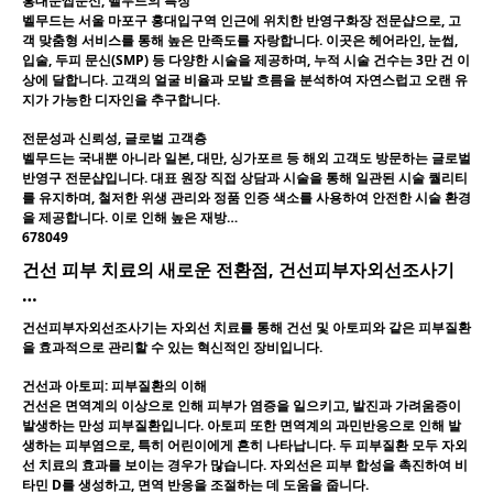
홍대눈썹문신, 벨무드의 특징
벨무드는 서울 마포구 홍대입구역 인근에 위치한 반영구화장 전문샵으로, 고
객 맞춤형 서비스를 통해 높은 만족도를 자랑합니다. 이곳은 헤어라인, 눈썹,
입술, 두피 문신(SMP) 등 다양한 시술을 제공하며, 누적 시술 건수는 3만 건 이
상에 달합니다. 고객의 얼굴 비율과 모발 흐름을 분석하여 자연스럽고 오랜 유
지가 가능한 디자인을 추구합니다.
전문성과 신뢰성, 글로벌 고객층
벨무드는 국내뿐 아니라 일본, 대만, 싱가포르 등 해외 고객도 방문하는 글로벌
반영구 전문샵입니다. 대표 원장 직접 상담과 시술을 통해 일관된 시술 퀄리티
를 유지하며, 철저한 위생 관리와 정품 인증 색소를 사용하여 안전한 시술 환경
을 제공합니다. 이로 인해 높은 재방…
678049
건선 피부 치료의 새로운 전환점, 건선피부자외선조사기
…
건선피부자외선조사기는 자외선 치료를 통해 건선 및 아토피와 같은 피부질환
을 효과적으로 관리할 수 있는 혁신적인 장비입니다.
건선과 아토피: 피부질환의 이해
건선은 면역계의 이상으로 인해 피부가 염증을 일으키고, 발진과 가려움증이
발생하는 만성 피부질환입니다. 아토피 또한 면역계의 과민반응으로 인해 발
생하는 피부염으로, 특히 어린이에게 흔히 나타납니다. 두 피부질환 모두 자외
선 치료의 효과를 보이는 경우가 많습니다. 자외선은 피부 합성을 촉진하여 비
타민 D를 생성하고, 면역 반응을 조절하는 데 도움을 줍니다.