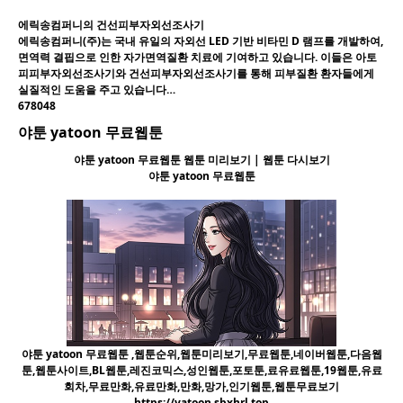
에릭송컴퍼니의 건선피부자외선조사기
에릭송컴퍼니(주)는 국내 유일의 자외선 LED 기반 비타민 D 램프를 개발하여,
면역력 결핍으로 인한 자가면역질환 치료에 기여하고 있습니다. 이들은 아토
피피부자외선조사기와 건선피부자외선조사기를 통해 피부질환 환자들에게
실질적인 도움을 주고 있습니다…
678048
야툰 yatoon 무료웹툰
야툰 yatoon 무료웹툰 웹툰 미리보기 | 웹툰 다시보기
야툰 yatoon 무료웹툰
야툰 yatoon 무료웹툰 ,웹툰순위,웹툰미리보기,무료웹툰,네이버웹툰,다음웹
툰,웹툰사이트,BL웹툰,레진코믹스,성인웹툰,포토툰,료유료웹툰,19웹툰,유료
회차,무료만화,유료만화,만화,망가,인기웹툰,웹툰무료보기
https://yatoon.sbxhrl.top