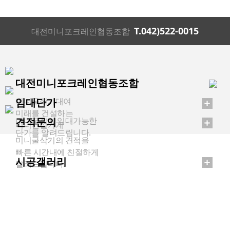
T.042)522-0015
대전미니포크레인협동조합
대전미니포크레인협동조합
임대단가
미니굴삭기대여
미래를 건설하는
견적문의
미니굴삭기 임대가능한
미니건설기계
단가를 알려드립니다.
미니굴삭기의 견적을
빠른 시간내에 친절하게
시공갤러리
알려드립니다.